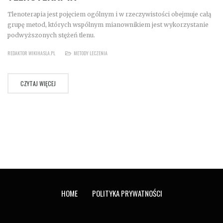
Tlenoterapia jest pojęciem ogólnym i w rzeczywistości obejmuje całą
grupę metod, których wspólnym mianownikiem jest wykorzystanie
podwyższonych stężeń tlenu.
REDAKTOR WIKIHASLA.PL
METODY LECZENIA
CZYTAJ WIĘCEJ
HOME
POLITYKA PRYWATNOŚCI