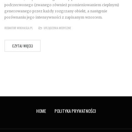
podczerwonego (zwanego również promieniowaniem cieplnym)
generowanego przez każdy rozgrzany obiekt, a następnie
porównaniu jego intensywności z zapisanym wzorcem.
REDAKTOR WIKIHASLA.PL
URZĄDZENIA MEDYCZNE
CZYTAJ WIĘCEJ
HOME
POLITYKA PRYWATNOŚCI