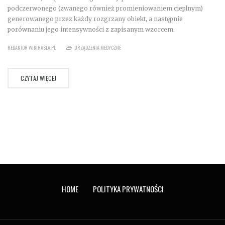
podczerwonego (zwanego również promieniowaniem cieplnym)
generowanego przez każdy rozgrzany obiekt, a następnie
porównaniu jego intensywności z zapisanym wzorcem.
REDAKTOR WIKIHASLA.PL
URZĄDZENIA MEDYCZNE
CZYTAJ WIĘCEJ
HOME
POLITYKA PRYWATNOŚCI