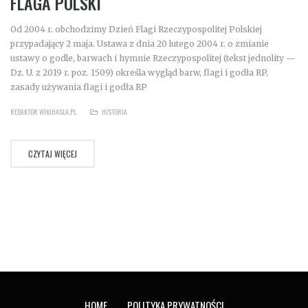
FLAGA POLSKI
Od 2004 r. obchodzimy Dzień Flagi Rzeczypospolitej Polskiej
przypadający 2 maja. Ustawa z dnia 20 lutego 2004 r. o zmianie
ustawy o godle, barwach i hymnie Rzeczypospolitej (tekst jednolity —
Dz. U. z 2019 r. poz. 1509) określa wygląd barw, flagi i godła RP,
zasady używania flagi i godła RP
REDAKTOR WIKIHASLA.PL
HISTORIA
CZYTAJ WIĘCEJ
HOME
POLITYKA PRYWATNOŚCI