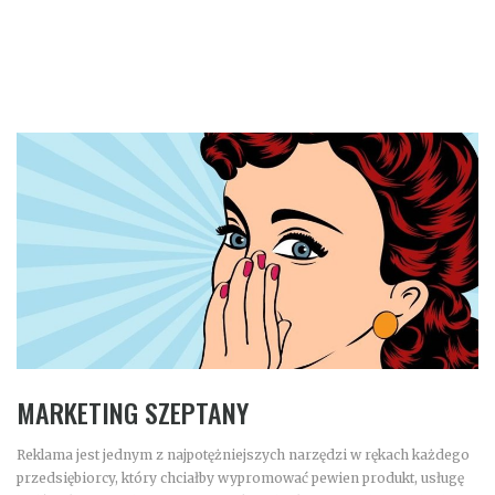
MARKETING SZEPTANY
Reklama jest jednym z najpotężniejszych narzędzi w rękach każdego
przedsiębiorcy, który chciałby wypromować pewien produkt, usługę