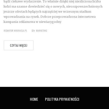
bądź ciekawe wydarzenie. To właśnie dzięki niej niezliczona liczba
ludzi ma szanse dowiedzieć się o nowych, nierozpowszechnionych
jeszcze ofertach będących najczęściej we wczesnym stadium
wprowadzania na rynek. Dobrze przeprowadzona internetowa
kampania reklamowa w niewiarygodny
REDAKTOR WIKIHASLA.PL
MARKETING
CZYTAJ WIĘCEJ
HOME
POLITYKA PRYWATNOŚCI