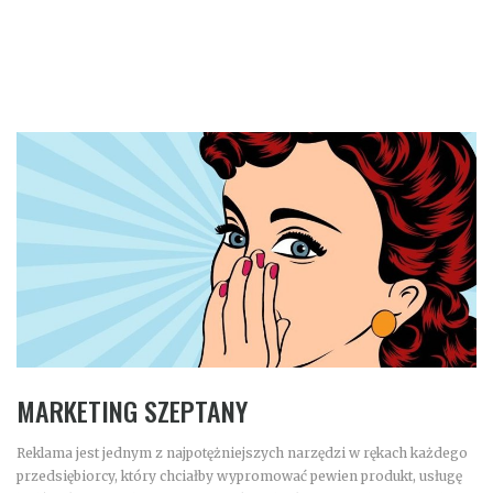
MARKETING SZEPTANY
Reklama jest jednym z najpotężniejszych narzędzi w rękach każdego
przedsiębiorcy, który chciałby wypromować pewien produkt, usługę