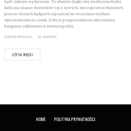
bądź ciekawe wydarzenie. To właśnie dzięki niej niezliczona liczba
ludzi ma szanse dowiedzieć się o nowych, nierozpowszechnionych
jeszcze ofertach będących najczęściej we wczesnym stadium
wprowadzania na rynek. Dobrze przeprowadzona internetowa
kampania reklamowa w niewiarygodny
REDAKTOR WIKIHASLA.PL
MARKETING
CZYTAJ WIĘCEJ
HOME
POLITYKA PRYWATNOŚCI